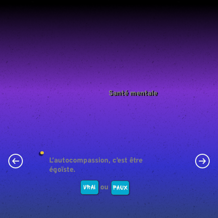
Santé mentale
L’autocompassion, c’est être
égoïste.
ou
Vrai
Faux