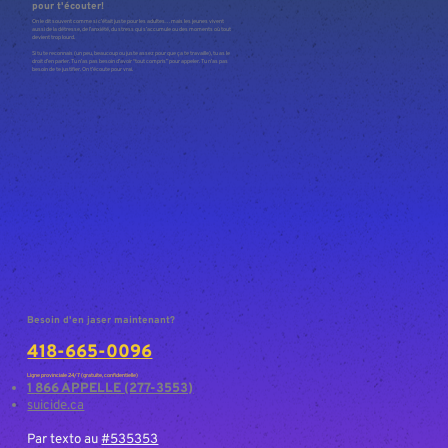
pour t'écouter!
On le dit souvent comme si c’était juste pour les adultes… mais les jeunes vivent
aussi de la détresse, de l’anxiété, du stress qui s’accumule ou des moments où tout
devient trop lourd.
Si tu te reconnais (un peu, beaucoup ou juste assez pour que ça te travaille), tu as le
droit d’en parler. Tu n’as pas besoin d’avoir “tout compris” pour appeler. Tu n’as pas
besoin de te justifier. On t’écoute pour vrai.
Besoin d'en jaser maintenant?
418-665-0096
Ligne provinciale 24/7 (gratuite, confidentielle)
1 866 APPELLE (277-3553)
suicide.ca
Par texto au
#535353