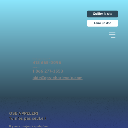
Quitter le site
Faire un don
Besoin urgent de parler ?
418 665-0096
suicide.ca
1 866 277-3553
aide@cps-charlevoix.com
OSE APPELER!
Tu n'es pas seul.e !
Il y aura toujours quelqu'un