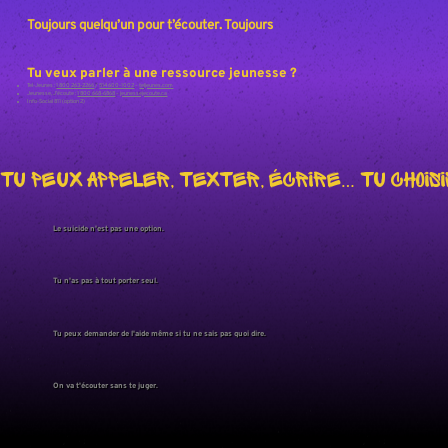
Toujours quelqu’un pour t’écouter. Toujours
Tu veux parler à une ressource jeunesse ?
Tel-Jeunes :
1 800 263-2266
/
514 600-1002
–
teljeunes.com
Jeunesse, J’écoute :
1 800 668-6868
–
jeunessejecoute.ca
Info-Social 811 (option 2)
Tu peux appeler, texter, écrire… tu choisi
Le suicide n'est pas une option.
Tu n'as pas à tout porter seul.
Tu peux demander de l'aide même si tu ne sais pas quoi dire.
On va t'écouter sans te juger.