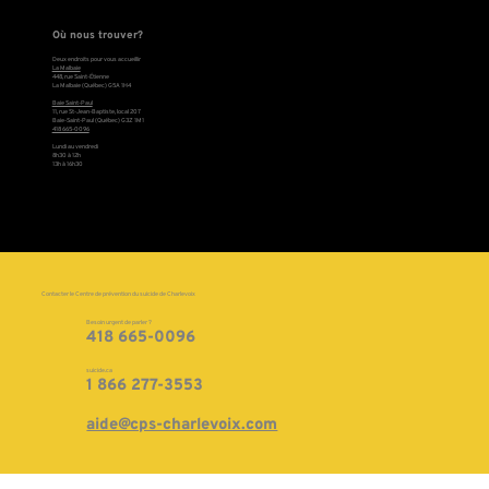
Où nous trouver?
Deux endroits pour vous accueillir
La Malbaie
448, rue Saint-Étienne
La Malbaie (Québec) G5A 1H4
Baie Saint-Paul
11, rue St-Jean-Baptiste, local 207
Baie-Saint-Paul (Québec) G3Z 1M1
418 665-0096
Lundi au vendredi
8h30 à 12h
13h à 16h30
Contacter le Centre de prévention du suicide de Charlevoix
Besoin urgent de parler ?
418 665-0096
suicide.ca
1 866 277-3553
aide@cps-charlevoix.com