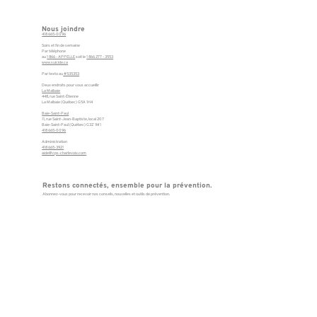
Nous joindre
418 665-0096
Soirs et fin de semaine
Par téléphone
au
1 866 - APPELLE
soit le
1 866 277 - 3553
www.suicide.ca
Par texto au
#535353
Deux endroits pour vous accueillir
La Malbaie
448, rue Saint-Étienne
La Malbaie (Québec) G5A 1H4
Baie-Saint-Paul
11, rue Saint-Jean-Baptiste, local 207
Baie-Saint-Paul (Québec) G3Z 1M1
418 665-0096
Administration
418 665-3921
aide@cps-charlevoix.com
Restons connectés, ensemble pour la prévention.
Abonnez-vous pour recevoir nos conseils, nouvelles et outils de prévention.
Abonnez-vous à notre 
newsletter
E-mail
*