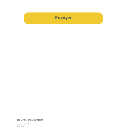
Oui, je souhaite m'abonner à votre 
newsletter.
Envoyer
Heures d'ouverture
Lundi au vendredi
8h30 à 12h