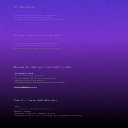
Prévention et ateliers
Ateliers dans les écoles, maisons de jeunes et milieux jeunesse
Formation sentinelle (pour apprendre à repérer et aider)
Activités pour comprendre la détresse, mettre des mots, briser les tabous
Postvention (après un suicide ou une tentive)
Accompagnement des milieux touchés (école, sport, travail, amis)
Groupes ou rencontres individuelles pour t’aider à traverser ça
Support pour apprendre à vivre avec ce que tu ressens, sans jugement
Tu veux de l'aide, mais pas tout de suite?
C’est correct aussi. Tu peux :
Lire sur les émotions & la gestion du stress
Trouver des outils pour mettre des mots sur ce que tu ressens
Parler à un adulte ou à un ami de confiance
Nous écrire ou demander qu’on te rappelle pendant nos heures d’ouverture
Tout ça, c’est déjà un premier pas.
Pour les intervenants et écoles
On peut :
vous soutenir dans vos interventions auprès d’un.e jeune
faire de la co-intervention
vous orienter sur comment agir si un élève pense au suicide
On ne remplace pas votre rôle. On vous accompagne pour que le jeune reste entouré dans son milieu.